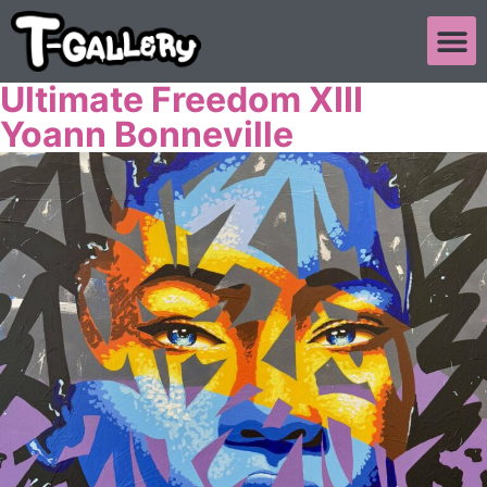
Ultimate Freedom XIII
Yoann Bonneville